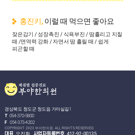
홍진키,
이럴 때 먹으면 좋아요
잦은감기 / 성장촉진 / 식욕부진 / 땀흘리고 지칠
때 /면역력 강화 / 자면서 땀 흘릴 때 / 쉽게
피곤할 때
경상북도 청도군 청도읍 가마실길1
T
054-370-5800
F
054-373-4202
COPYRIGHT 2023 부야한의원. ALL RIGHTS RESERVED.
오진화
412-92-00135
대표
사업자등록번호