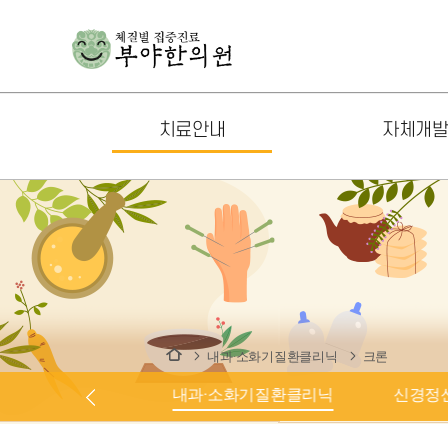
치료안내
자체개
체질클리닉
기상나팔
통증클리닉
생생이슬
내과·소화기질환클리닉
면역기상
신경정신질환클리닉
천식기상
남성질환클리닉
뻘떡홍삼
내과·소화기질환클리닉
크론
여성질환클리닉
쌍화탕
통증클리닉
내과·소화기질환클리닉
신경정
소아질환클리닉
기상나팔 키