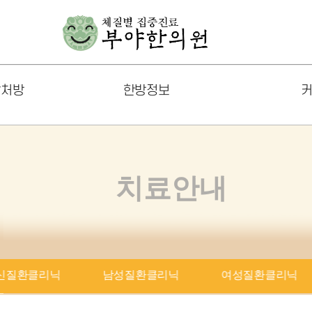
발처방
한방정보
커
한방 건강정보
공지사
부야칼럼
포토갤
치료안내
체질별 생활과 운동
온라인
음식궁합
FAQ
신질환클리닉
남성질환클리닉
여성질환클리닉
즈