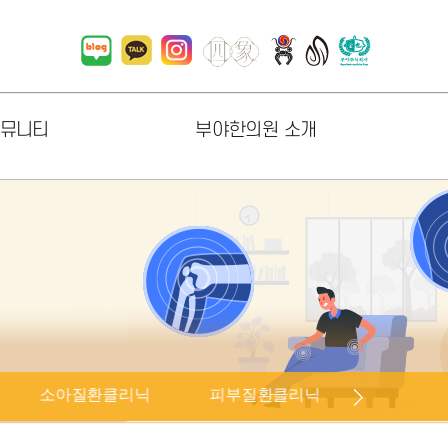
뮤니티
부야한의원 소개
항
한의원 소개
러리
원내지도
상담
진료시간
오시는길
직원채용
협력업체 소개
소아질환클리닉
피부질환클리닉
안·이비