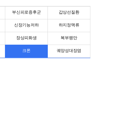
부신피로증후군
갑상선질환
신장기능저하
하지정맥류
장상피화생
복부팽만
크론
궤양성대장염