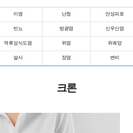
이명
난청
만성피로
빈뇨
방광염
신우신염
흑염소진액
역류성식도염
위염
위궤양
설사
장염
변비
크론