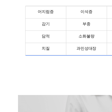
피부질환클리닉
아이밝아
안·이비인후질환클리닉
홍진키
어지럼증
이석증
비만클리닉
조은청
감기
부종
생활습관클리닉
뇌보환
난치·내분비질환관리
기상나팔 
담적
소화불량
사상체질진단
치질
과민성대장
진료예약