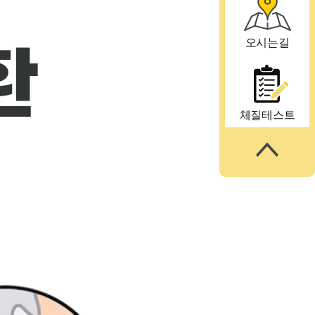
오시는길
체질테스트