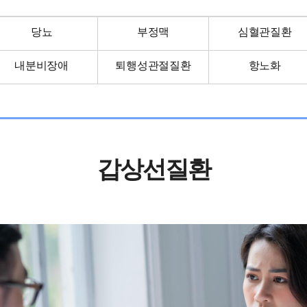
당뇨
부정맥
심혈관질환
내분비장애
퇴행성관절질환
항노화
흑염소진액
갑상선질환