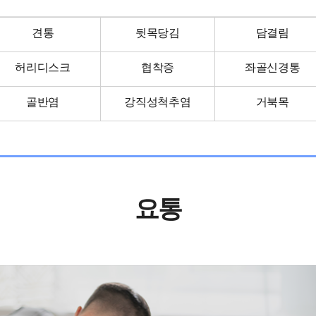
견통
뒷목당김
담결림
허리디스크
협착증
좌골신경통
흑염소진액
골반염
강직성척추염
거북목
요통