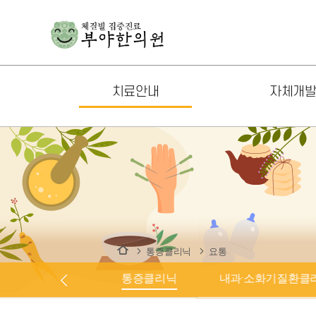
치료안내
자체개
체질클리닉
기상나팔
통증클리닉
생생이슬
내과·소화기질환클리닉
면역기상
신경정신질환클리닉
천식기상
남성질환클리닉
뻘떡홍삼
통증클리닉
요통
여성질환클리닉
쌍화탕
체질클리닉
통증클리닉
내과·소화기질환클
소아질환클리닉
기상나팔 키