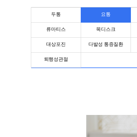
피부질환클리닉
아이밝아
안·이비인후질환클리닉
홍진키
두통
요통
비만클리닉
조은청
류마티스
목디스크
생활습관클리닉
뇌보환
난치·내분비질환관리
기상나팔 
대상포진
다발성 통증질환
사상체질진단
퇴행성관절
진료예약