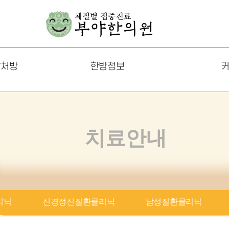
발처방
한방정보
커
한방 건강정보
공지사
부야칼럼
포토갤
치료안내
체질별 생활과 운동
온라인
음식궁합
FAQ
리닉
신경정신질환클리닉
남성질환클리닉
즈