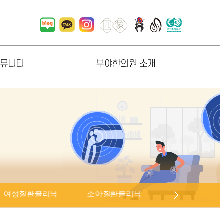
뮤니티
부야한의원 소개
항
한의원 소개
러리
원내지도
상담
진료시간
오시는길
직원채용
협력업체 소개
여성질환클리닉
소아질환클리닉
피부질환클리