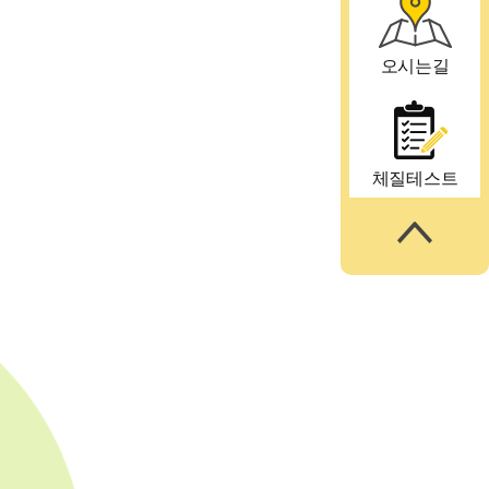
오시는길
체질테스트