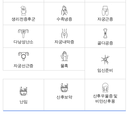
생리전증후군
수족냉증
자궁근종
다낭성난소
자궁내막증
골다공증
자궁선근증
물혹
임신준비
산후우울증 및
산후보약
비만산후풍
난임