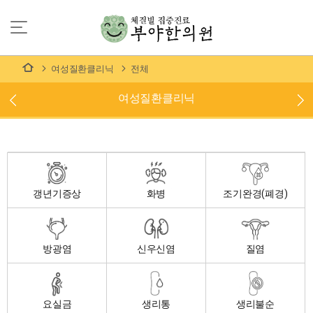
여성질환클리닉
전체
여성질환클리닉
갱년기증상
화병
조기완경(폐경)
방광염
신우신염
질염
요실금
생리통
생리불순