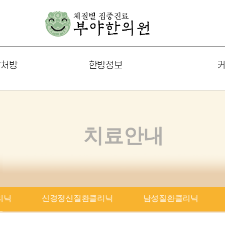
발처방
한방정보
커
한방 건강정보
공지사
부야칼럼
포토갤
치료안내
체질별 생활과 운동
온라인
음식궁합
FAQ
리닉
신경정신질환클리닉
남성질환클리닉
즈