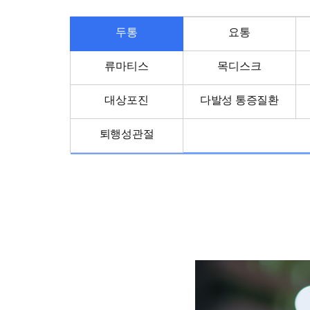
피부질환클리닉
아이밝아
안·이비인후질환클리닉
홍진키
두통
요통
비만클리닉
조은청
류마티스
목디스크
생활습관클리닉
뇌보환
난치·내분비질환관리
기상나팔 
대상포진
다발성 통증질환
사상체질진단
퇴행성관절
진료예약