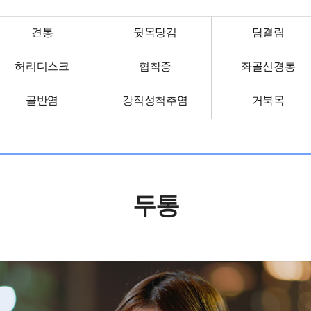
견통
뒷목당김
담결림
허리디스크
협착증
좌골신경통
흑염소진액
골반염
강직성척추염
거북목
두통