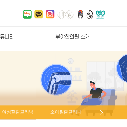
뮤니티
부야한의원 소개
항
한의원 소개
러리
원내지도
상담
진료시간
오시는길
직원채용
협력업체 소개
여성질환클리닉
소아질환클리닉
피부질환클리