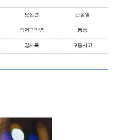
오십견
관절염
족저근막염
통풍
일자목
교통사고