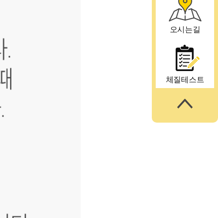
오시는길
체질테스트