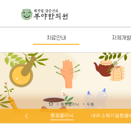
치료안내
자체개
체질클리닉
기상나팔
통증클리닉
생생이슬
내과·소화기질환클리닉
면역기상
신경정신질환클리닉
천식기상
남성질환클리닉
뻘떡홍삼
통증클리닉
두통
여성질환클리닉
쌍화탕
체질클리닉
통증클리닉
내과·소화기질환클
소아질환클리닉
기상나팔 키