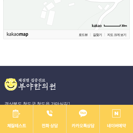
30m
로드뷰
길찾기
지도 크게 보기
경상북도 청도군 청도읍 가마실길1
T
054-370-5800
F
054-373-4202
COPYRIGHT 2023 부야한의원. ALL RIGHTS RESERVED.
체질테스트
전화 상담
카카오톡상담
네이버예약
오진화
412-92-00135
대표
사업자등록번호